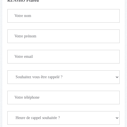
KENSHO Psarou